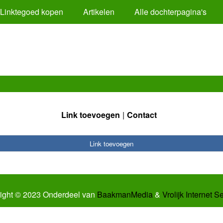
Linktegoed kopen
Artikelen
Alle dochterpagina's
Link toevoegen
Contact
Link toevoegen
ight © 2023 Onderdeel van
BaakmanMedia
&
Vrolijk Internet S